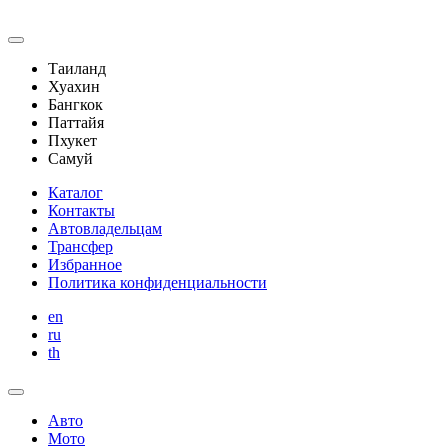
Таиланд
Хуахин
Бангкок
Паттайя
Пхукет
Самуй
Каталог
Контакты
Автовладельцам
Трансфер
Избранное
Политика конфиденциальности
en
ru
th
Авто
Мото