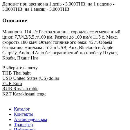
Депозит при аренде на 1 день -
3.000
THB
, на 1 неделю -
3.000
THB
, на 1 месяц -
3.000
THB
Описание
Мощность 114 л/с Расход топлива город/трасса/смешанный
цикл: 7,7/4,2/5,5 л/100 км. Разгон до 100 км/ч 11,5 с. Макс.
скорость 180 км/ч Объем топливного бака: 45 л. Объем
багажника мин/макс: 512 л USB, Aux, Bluetooth и Apple
Carplay, Android Auto без ограничений по пробегу Пхукет,
Краби, Пханг Нга
Выберите валюту
THB
Thai baht
USD
United States (US) dollar
EUR
Euro
RUB
Russian ruble
KZT
Kazakhstani tenge
Каталог
Контакты
Автовладельцам
Трансфер
Избранное