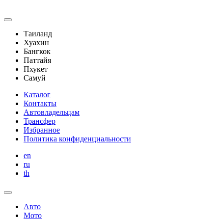
Таиланд
Хуахин
Бангкок
Паттайя
Пхукет
Самуй
Каталог
Контакты
Автовладельцам
Трансфер
Избранное
Политика конфиденциальности
en
ru
th
Авто
Мото