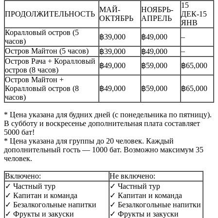
15
МАЙ-
НОЯБРЬ-
ПРОДОЛЖИТЕЛЬНОСТЬ
ДЕК-15
ОКТЯБРЬ
АПРЕЛЬ
ЯНВ
Коралловый остров (5
฿39,000
฿49,000
–
часов)
Остров Майтон (5 часов)
–
฿39,000
฿49,000
Остров Рача + Коралловый
฿49,000
฿59,000
฿65,000
остров (8 часов)
Остров Майтон +
Коралловый остров (8
฿49,000
฿59,000
฿65,000
часов)
* Цена указана для будних дней (с понедельника по пятницу).
В субботу и воскресенье дополнительная плата составляет
5000 бат!
* Цена указана для группы до 20 человек. Каждый
дополнительный гость — 1000 бат. Возможно максимум 35
человек.
Включено:
Не включено:
✓ Частный тур
✓ Частный тур
✓ Капитан и команда
✓ Капитан и команда
✓ Безалкогольные напитки
✓ Безалкогольные напитки
✓ Фрукты и закуски
✓ Фрукты и закуски