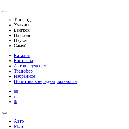
Таиланд
Хуахин
Бангкок
Паттайя
Пхукет
Самуй
Каталог
Контакты
Автовладельцам
Трансфер
Избранное
Политика конфиденциальности
en
ru
th
Авто
Мото