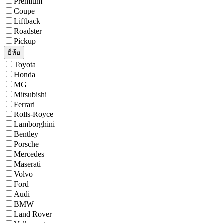
Premium
Coupe
Liftback
Roadster
Pickup
ยี่ห้อ
Toyota
Honda
MG
Mitsubishi
Ferrari
Rolls-Royce
Lamborghini
Bentley
Porsche
Mercedes
Maserati
Volvo
Ford
Audi
BMW
Land Rover