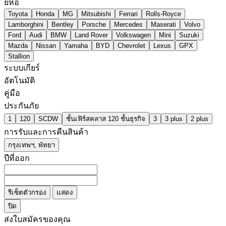
ยี่ห้อ
Toyota
Honda
MG
Mitsubishi
Ferrari
Rolls-Royce
Lamborghini
Bentley
Porsche
Mercedes
Maserati
Volvo
Ford
Audi
BMW
Land Rover
Volkswagen
Mini
Suzuki
Mazda
Nissan
Yamaha
BYD
Chevrolet
Lexus
GPX
Stallion
ระบบเกียร์
อัตโนมัติ
คู่มือ
ประกันภัย
1
120
SCDW
ชั้นเฟิร์สคลาส 120 ชั้นธุรกิจ
3
3 plus
2 plus
การรับและการคืนสินค้า
กรุงเทพฯ, พัทยา
ปีที่ออก
รีเซ็ตตัวกรอง
แสดง
ปิด
ส่งใบสมัครของคุณ