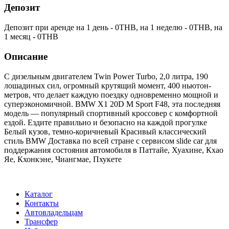
Депозит
Депозит при аренде на 1 день -
0
THB
, на 1 неделю -
0
THB
, на
1 месяц -
0
THB
Описание
С дизельным двигателем Twin Power Turbo, 2,0 литра, 190
лошадиных сил, огромный крутящий момент, 400 ньютон-
метров, что делает каждую поездку одновременно мощной и
суперэкономичной. BMW X1 20D M Sport F48, эта последняя
модель — популярный спортивный кроссовер с комфортной
ездой. Ездите правильно и безопасно на каждой прогулке
Белый кузов, темно-коричневый Красивый классический
стиль BMW Доставка по всей стране с сервисом slide car для
поддержания состояния автомобиля в Паттайе, Хуахине, Кхао
Яе, Кхонкэне, Чиангмае, Пхукете
Каталог
Контакты
Автовладельцам
Трансфер