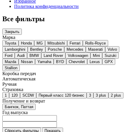
Избранное
Политика конфиденциальности
Все фильтры
Закрыть
Марка
Toyota
Honda
MG
Mitsubishi
Ferrari
Rolls-Royce
Lamborghini
Bentley
Porsche
Mercedes
Maserati
Volvo
Ford
Audi
BMW
Land Rover
Volkswagen
Mini
Suzuki
Mazda
Nissan
Yamaha
BYD
Chevrolet
Lexus
GPX
Stallion
Коробка передач
Автоматическая
Ручная
Страховка
1
120
SCDW
Первый класс 120 бизнес
3
3 plus
2 plus
Получение и возврат
Бангкок, Паттая
Год выпуска
Сбросить фильтры
Показать