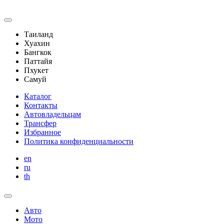
Таиланд
Хуахин
Бангкок
Паттайя
Пхукет
Самуй
Каталог
Контакты
Автовладельцам
Трансфер
Избранное
Политика конфиденциальности
en
ru
th
Авто
Мото