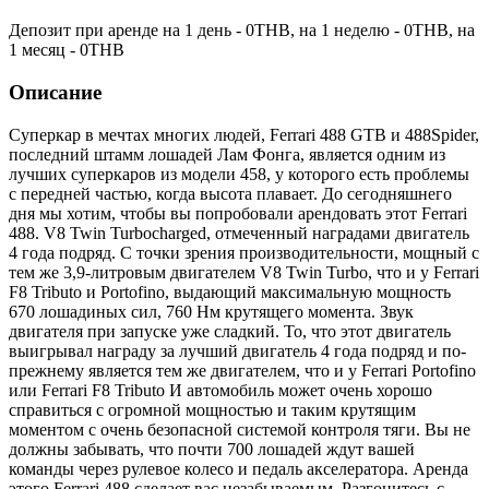
Депозит при аренде на 1 день -
0
THB
, на 1 неделю -
0
THB
, на
1 месяц -
0
THB
Описание
Суперкар в мечтах многих людей, Ferrari 488 GTB и 488Spider,
последний штамм лошадей Лам Фонга, является одним из
лучших суперкаров из модели 458, у которого есть проблемы
с передней частью, когда высота плавает. До сегодняшнего
дня мы хотим, чтобы вы попробовали арендовать этот Ferrari
488. V8 Twin Turbocharged, отмеченный наградами двигатель
4 года подряд. С точки зрения производительности, мощный с
тем же 3,9-литровым двигателем V8 Twin Turbo, что и у Ferrari
F8 Tributo и Portofino, выдающий максимальную мощность
670 лошадиных сил, 760 Нм крутящего момента. Звук
двигателя при запуске уже сладкий. То, что этот двигатель
выигрывал награду за лучший двигатель 4 года подряд и по-
прежнему является тем же двигателем, что и у Ferrari Portofino
или Ferrari F8 Tributo И автомобиль может очень хорошо
справиться с огромной мощностью и таким крутящим
моментом с очень безопасной системой контроля тяги. Вы не
должны забывать, что почти 700 лошадей ждут вашей
команды через рулевое колесо и педаль акселератора. Аренда
этого Ferrari 488 сделает вас незабываемым. Разгонитесь с