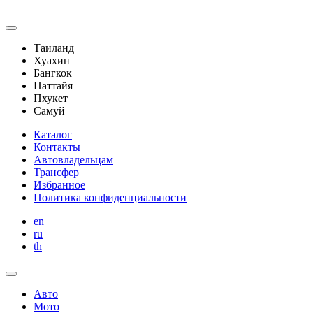
Таиланд
Хуахин
Бангкок
Паттайя
Пхукет
Самуй
Каталог
Контакты
Автовладельцам
Трансфер
Избранное
Политика конфиденциальности
en
ru
th
Авто
Мото