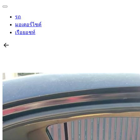
รถ
มอเตอร์ไซค์
เรือยอชท์