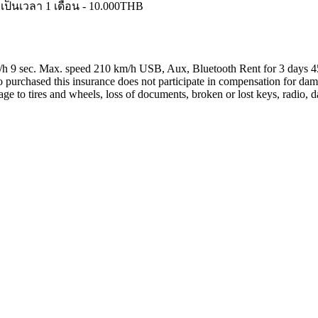
 เป็นเวลา 1 เดือน -
10.000
THB
/h 9 sec. Max. speed 210 km/h USB, Aux, Bluetooth Rent for 3 days 4
o purchased this insurance does not participate in compensation for dam
to tires and wheels, loss of documents, broken or lost keys, radio, 