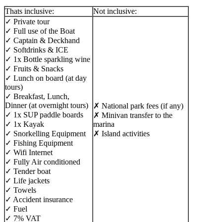
Thats inclusive:
Not inclusive:
✓ Private tour
✓ Full use of the Boat
✓ Captain & Deckhand
✓ Softdrinks & ICE
✓ 1x Bottle sparkling wine
✓ Fruits & Snacks
✓ Lunch on board (at day
tours)
✓ Breakfast, Lunch,
Dinner (at overnight tours)
✗ National park fees (if any)
✓ 1x SUP paddle boards
✗ Minivan transfer to the
✓ 1x Kayak
marina
✓ Snorkelling Equipment
✗ Island activities
✓ Fishing Equipment
✓ Wifi Internet
✓ Fully Air conditioned
✓ Tender boat
✓ Life jackets
✓ Towels
✓ Accident insurance
✓ Fuel
✓ 7% VAT