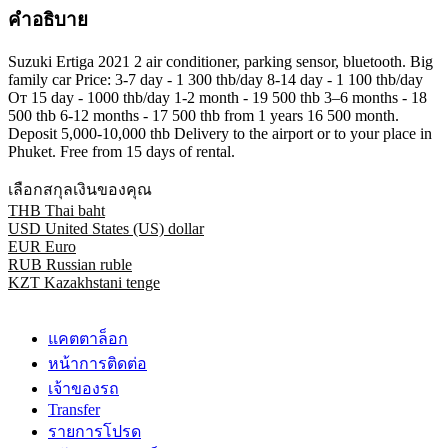
คำอธิบาย
Suzuki Ertiga 2021 2 air conditioner, parking sensor, bluetooth. Big
family car Price: 3-7 day - 1 300 thb/day 8-14 day - 1 100 thb/day
От 15 day - 1000 thb/day 1-2 month - 19 500 thb 3–6 months - 18
500 thb 6-12 months - 17 500 thb from 1 years 16 500 month.
Deposit 5,000-10,000 thb Delivery to the airport or to your place in
Phuket. Free from 15 days of rental.
เลือกสกุลเงินของคุณ
THB
Thai baht
USD
United States (US) dollar
EUR
Euro
RUB
Russian ruble
KZT
Kazakhstani tenge
แคตตาล็อก
หน้าการติดต่อ
เจ้าของรถ
Transfer
รายการโปรด